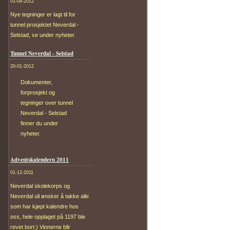
01-04-2012
Nye tegninger er lagt til for
tunnel prosjektet Neverdal -
Selstad, se under nyheter.
Tunnel Neverdal - Selstad
20-01-2012
Dokumenter,
forprosjekt og
tegninger over tunnel
Neverdal - Selstad
finner du under
nyheter.
Adventskalendern 2011
01-12-2011
Neverdal skolekorps og
Neverdal uil ønsker å takke alle
som har kjøpt kalendre hos
oss, hele opplaget på 1197 ble
revet bort:) Vinnerne blir