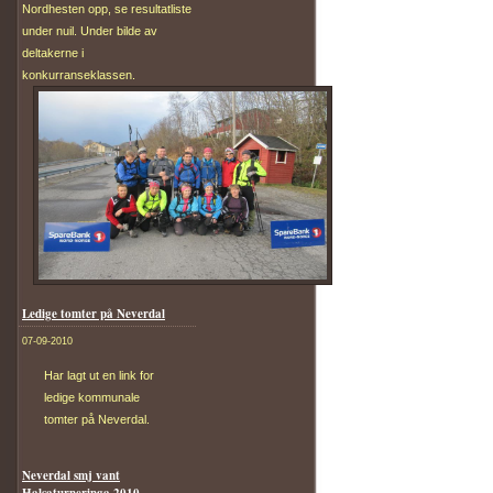
Nordhesten opp, se resultatliste
under nuil. Under bilde av
deltakerne i
konkurranseklassen.
Ledige tomter på Neverdal
07-09-2010
Har lagt ut en link for
ledige kommunale
tomter på Neverdal.
Neverdal smj vant
Halsaturneringa 2010