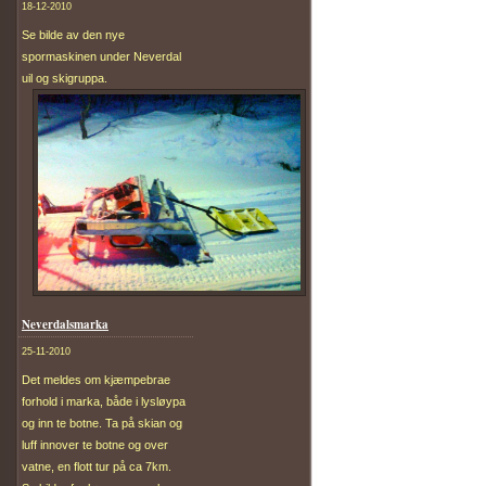
18-12-2010
Se bilde av den nye
spormaskinen under Neverdal
uil og skigruppa.
Neverdalsmarka
25-11-2010
Det meldes om kjæmpebrae
forhold i marka, både i lysløypa
og inn te botne. Ta på skian og
luff innover te botne og over
vatne, en flott tur på ca 7km.