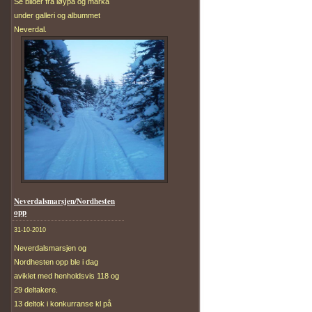
Se bilder fra løypa og marka
under galleri og albummet
Neverdal.
Neverdalsmarsjen/Nordhesten
opp
31-10-2010
Neverdalsmarsjen og
Nordhesten opp ble i dag
aviklet med henholdsvis 118 og
29 deltakere.
13 deltok i konkurranse kl på