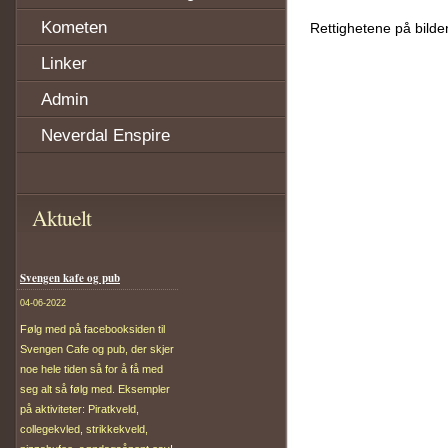
Kometen
Rettighetene på bilde
Linker
Admin
Neverdal Enspire
Aktuelt
Svengen kafe og pub
04-06-2022
Følg med på facebooksiden til
Svengen Cafe og pub, der skjer
noe hele tiden så for å få med
seg alt så følg med. Eksempler
på aktiviteter: Piratkveld,
collegekvled, strikkekveld,