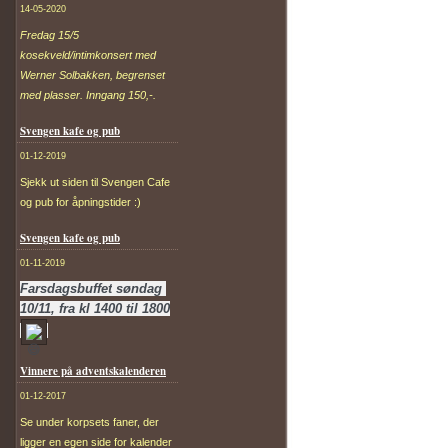
14-05-2020
Fredag 15/5
kosekveld/intimkonsert med
Werner Solbakken, begrenset
med plasser. Inngang 150,-.
Svengen kafe og pub
01-12-2019
Sjekk ut siden til Svengen Cafe
og pub for åpningstider :)
Svengen kafe og pub
01-11-2019
Farsdagsbuffet
 søndag 
10/11,
 fra kl 1400 til 1800
Vinnere på adventskalenderen
01-12-2017
Se under korpsets faner, der
ligger en egen side for kalender