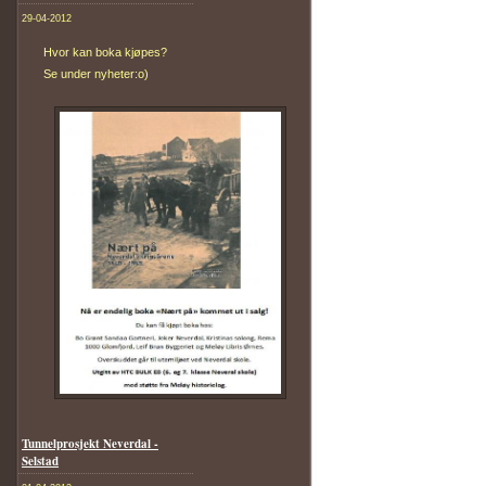
29-04-2012
Hvor kan boka kjøpes?
Se under nyheter:o)
Tunnelprosjekt Neverdal -
Selstad