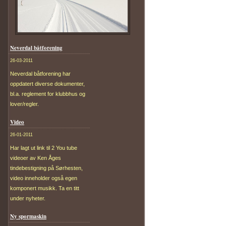
Neverdal båtforening
26-03-2011
Neverdal båtforening har
oppdatert diverse dokumenter,
bl.a. reglement for klubbhus og
lover/regler.
Video
26-01-2011
Har lagt ut link til 2 You tube
videoer av Ken Åges
tindebestigning på Sørhesten,
video inneholder også egen
komponert musikk. Ta en titt
under nyheter.
Ny spormaskin