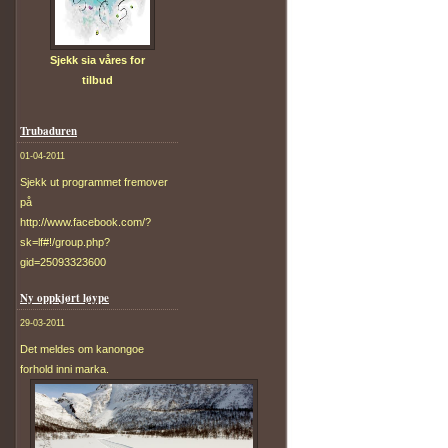
Sjekk sia våres for
tilbud
Trubaduren
01-04-2011
Sjekk ut programmet fremover
på
http://www.facebook.com/?
sk=lf#!/group.php?
gid=25093323600
Ny oppkjørt løype
29-03-2011
Det meldes om kanongoe
forhold inni marka.