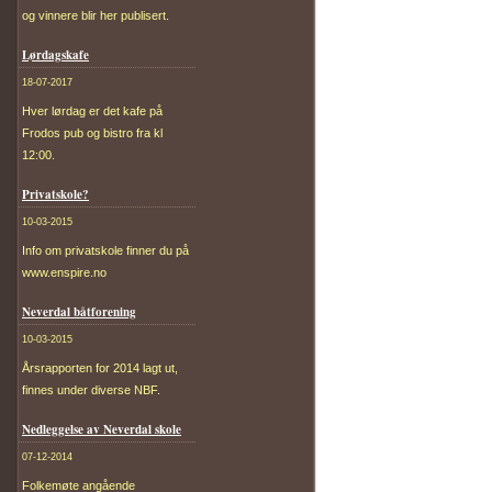
og vinnere blir her publisert.
Lørdagskafe
18-07-2017
Hver lørdag er det kafe på
Frodos pub og bistro fra kl
12:00.
Privatskole?
10-03-2015
Info om privatskole finner du på
www.enspire.no
Neverdal båtforening
10-03-2015
Årsrapporten for 2014 lagt ut,
finnes under diverse NBF.
Nedleggelse av Neverdal skole
07-12-2014
Folkemøte angående