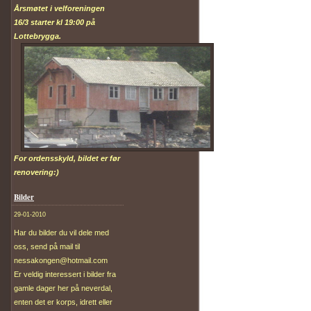
Årsmøtet i velforeningen
16/3 starter kl 19:00 på
Lottebrygga.
For ordensskyld, bildet er før
renovering:)
Bilder
29-01-2010
Har du bilder du vil dele med
oss, send på mail til
nessakongen@hotmail.com
Er veldig interessert i bilder fra
gamle dager her på neverdal,
enten det er korps, idrett eller