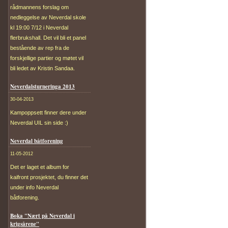
rådmannens forslag om
nedleggelse av Neverdal skole
kl 19:00 7/12 i Neverdal
flerbrukshall. Det vil bli et panel
bestående av rep fra de
forskjellige partier og møtet vil
bli ledet av Kristin Sandaa.
Neverdalsturneringa 2013
30-04-2013
Kampoppsett finner dere under
Neverdal UIL sin side :)
Neverdal båtforening
11-05-2012
Det er laget et album for
kaifront prosjektet, du finner det
under info Neverdal
båtforening.
Boka "Nært på Neverdal i
krigsårene"