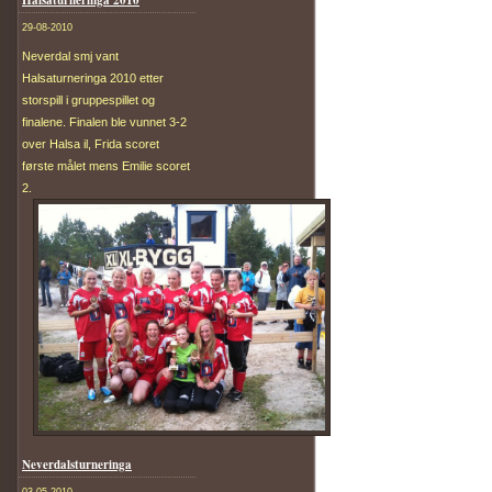
29-08-2010
Neverdal smj vant
Halsaturneringa 2010 etter
storspill i gruppespillet og
finalene. Finalen ble vunnet 3-2
over Halsa il, Frida scoret
første målet mens Emilie scoret
2.
Neverdalsturneringa
03-05-2010