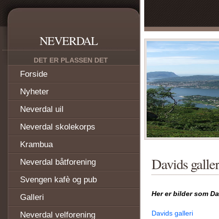
NEVERDAL
DET ER PLASSEN DET
Forside
Nyheter
Neverdal uil
Neverdal skolekorps
Krambua
Davids galler
Neverdal båtforening
Svengen kafè og pub
Her er bilder som Da
Galleri
Davids galleri
Neverdal velforening