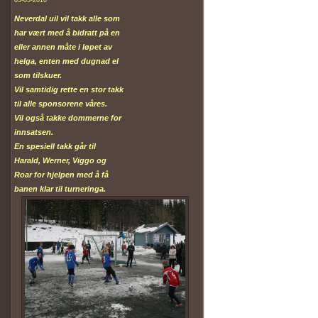
Neverdal uil vil takk alle som
har vært med å bidratt på en
eller annen måte i løpet av
helga, enten med dugnad el
som tilskuer.
Vil samtidig rette en stor takk
til alle sponsorene våres.
Vil også takke dommerne for
innsatsen.
En spesiell takk går til
Harald, Werner, Viggo og
Roar for hjelpen med å få
banen klar til turneringa.