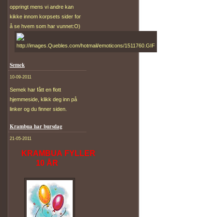
oppringt mens vi andre kan
kikke innom korpsets sider for
å se hvem som har vunnet:O)
Semek
10-09-2011
Semek har fått en flott
hjemmeside, klikk deg inn på
linker og du finner siden.
Krambua har bursdag
21-05-2011
KRAMBUA FYLLER
10 ÅR