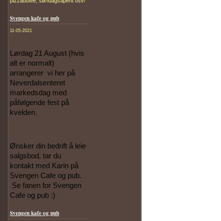
pizzabufee, søndagsåpent osv!
Svengen kafe og pub
11-05-2021
Lørdag 21 August (hvis 
alt er normalt) 
arrangerer  vi her på 
Neverdalsenteret 
markedsdag med 
påfølgende fest på 
kvelden.
Ønsker din bedrift å leie 
salgsbod, tar du 
kontakt med Karin på 
Svengen Cafe og pub.
 Se fanen for Svengen 
Cafe og pub :)
Svengen kafe og pub